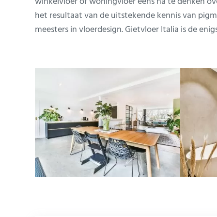
winkelvloer of woningvloer eens na te denken over
het resultaat van de uitstekende kennis van pigm
meesters in vloerdesign. Gietvloer Italia is de en