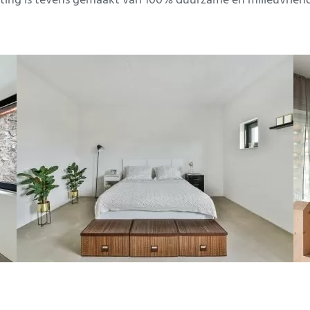
ting is tevens gemaakt van 100% duurzame en milieuvriende