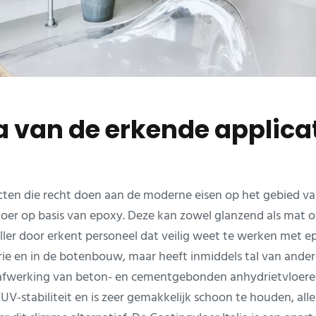
ia van de erkende applica
ducten die recht doen aan de moderne eisen op het gebied 
loer op basis van epoxy. Deze kan zowel glanzend als mat 
ller door erkent personeel dat veilig weet te werken met 
strie en in de botenbouw, maar heeft inmiddels tal van an
 afwerking van beton- en cementgebonden anhydrietvloere
oge UV-stabiliteit en is zeer gemakkelijk schoon te houden, 