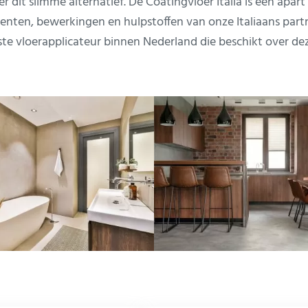
 dit slimme alternatief. De Coatingvloer Italia is een apar
enten, bewerkingen en hulpstoffen van onze Italiaans partne
igste vloerapplicateur binnen Nederland die beschikt over dez